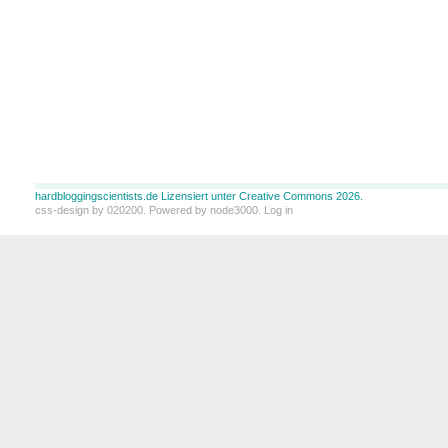
hardbloggingscientists.de Lizensiert unter Creative Commons 2026.
css-design by
020200
. Powered by
node3000
.
Log in