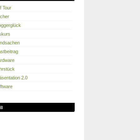
f Tour
cher
oggerglück
skurs
ndsachen
stbeitrag
rdware
hrstück
äsentation 2.0
ftware
ll