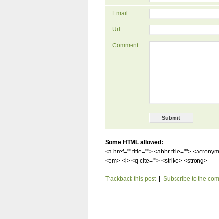
Email
Url
Comment
Some HTML allowed:
<a href="" title=""> <abbr title=""> <acrony
<em> <i> <q cite=""> <strike> <strong>
Trackback this post
|
Subscribe to the co