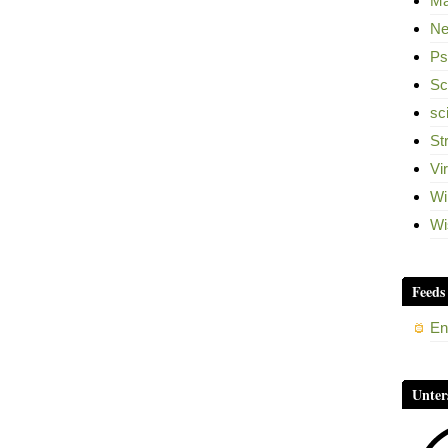
Ma
Ne
Ps
Sc
sc
St
Vi
Wi
Wi
Feeds
En
Unter