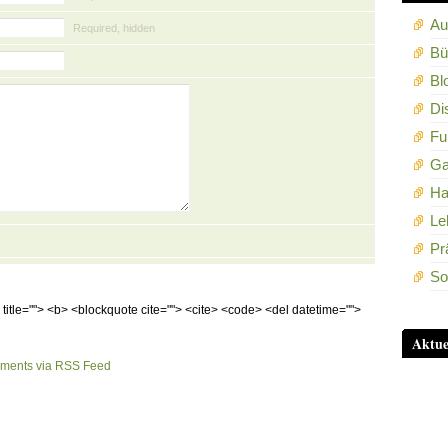
Au
Required, hidden
Bü
Bl
Di
Fu
Ga
Ha
Le
Pr
So
m title=""> <b> <blockquote cite=""> <cite> <code> <del datetime="">
Aktue
mments via RSS Feed