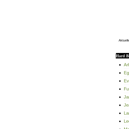
Aktuell
Hard Bl
Ar
Eg
Ev
Fu
Ja
Je
La
Le