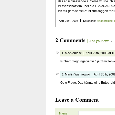
das abschliessende s. Gerne würde ich 
Wissenschaftlern über die Flicker-API hi
ich mir gerade stelle: Ist zum taggen “ha
April 21st, 2008
Kategorie:
Bloggerglück
,
2 Comments
Add your own
1.
Meckerliese | April 29th, 2008 at 1
Ist “hardbloggingscientist” jetzt mittler
2.
Martin Wisniowski | April 30th, 200
Gute Frage. Das könnte eine Entschei
Leave a Comment
Name