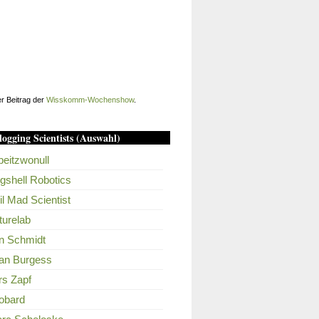
er Beitrag der
Wisskomm-Wochenshow
.
ogging Scientists (Auswahl)
beitzwonull
gshell Robotics
il Mad Scientist
turelab
n Schmidt
an Burgess
rs Zapf
obard