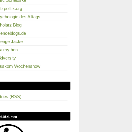
rc Scheloske
tzpolitik.org
ychologie des Alltags
holarz Blog
ienceblogs.de
renge Jacke
ralmythen
kiversity
sskom Wochenshow
tries (RSS)
stützt von